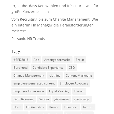
Irrglaube, dass Kennzahlen und KPIs nur etwas für
große Konzerne seien
Vom Recruiting bis zum Change Management: Wie
ein Interim HR Manager die Herausforderungen
meistert
Personio HR Trends
Tags
#EPD2016
App
Arbeitgebermarke
Brexit
Bürohund
Candidate Experience
CEO
Change Management
clothing
Content Marketing
employee-generated content
Employee Advocacy
Employee Experience
Equal Pay Day
Frauen
Gamifizierung
Gender
give-away
give-aways
Hotel
HR Analytics
Humor
Influencer
Interim