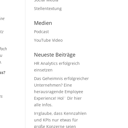
Stellentextung
ine
Medien
tz
Podcast
YouTube Video
fach
Neueste Beiträge
zu
n.
HR Analytics erfolgreich
einsetzen
ss?
Das Geheimnis erfolgreicher
Unternehmen? Eine
herausragende Employee
es
Experience! Hol´ Dir hier
alle Infos.
Irrglaube, dass Kennzahlen
und KPIs nur etwas für
große Konzerne seien