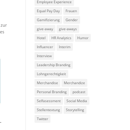
Employee Experience
Equal Pay Day
Frauen
Gamifizierung
Gender
 zur
give-away
give-aways
tes
Hotel
HR Analytics
Humor
Influencer
Interim
Interview
Leadership Branding
Lohngerechtigkeit
Merchandise
Merchandize
Personal Branding
podcast
Selfasessment
Social Media
Stellentextung
Storytelling
Twitter
-