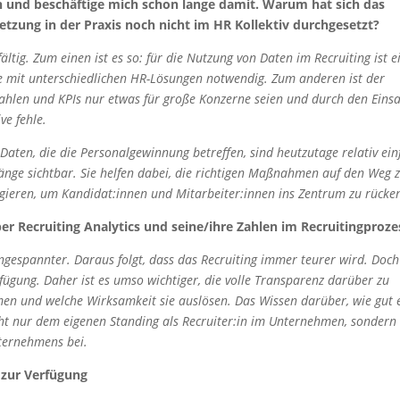
en und beschäftige mich schon lange damit. Warum hat sich das
tzung in der Praxis noch nicht im HR Kollektiv durchgesetzt?
ältig. Zum einen ist es so: für die Nutzung von Daten im Recruiting ist e
se mit unterschiedlichen HR-Lösungen notwendig. Zum anderen ist der
zahlen und KPIs nur etwas für große Konzerne seien und durch den Einsa
ve fehle.
 Daten, die die Personalgewinnung betreffen, sind heutzutage relativ ein
ge sichtbar. Sie helfen dabei, die richtigen Maßnahmen auf den Weg 
 agieren, um Kandidat:innen und Mitarbeiter:innen ins Zentrum zu rücke
er Recruiting Analytics und seine/ihre Zahlen im Recruitingproze
gespannter. Daraus folgt, dass das Recruiting immer teurer wird. Doch
rfügung. Daher ist es umso wichtiger, die volle Transparenz darüber zu
en und welche Wirksamkeit sie auslösen. Das Wissen darüber, wie gut 
nicht nur dem eigenen Standing als Recruiter:in im Unternehmen, sondern
ternehmens bei.
 zur Verfügung