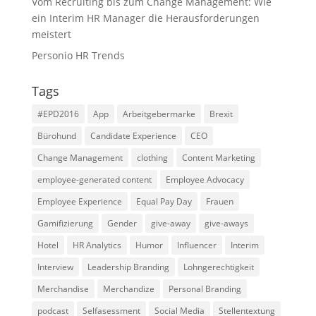
Vom Recruiting bis zum Change Management: Wie
ein Interim HR Manager die Herausforderungen
meistert
Personio HR Trends
Tags
#EPD2016
App
Arbeitgebermarke
Brexit
Bürohund
Candidate Experience
CEO
Change Management
clothing
Content Marketing
employee-generated content
Employee Advocacy
Employee Experience
Equal Pay Day
Frauen
Gamifizierung
Gender
give-away
give-aways
Hotel
HR Analytics
Humor
Influencer
Interim
Interview
Leadership Branding
Lohngerechtigkeit
Merchandise
Merchandize
Personal Branding
podcast
Selfasessment
Social Media
Stellentextung